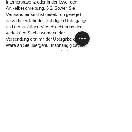
Internetpräsenz oder in der jeweiligen
Artikelbeschreibung. 6.2. Soweit Sie
Verbraucher sind ist gesetzlich geregelt,
dass die Gefahr des zufälligen Untergangs
und der zufälligen Verschlechterung der
verkauften Sache während der
Versendung erst mit der Übergabe der
Ware an Sie übergeht, unabhängig davon,
ob die Versendung versichert oder
unversichert erfolgt. Dies gilt nicht, wenn
Sie eigenständig ein nicht vom
Unternehmer benanntes
Transportunternehmen oder eine sonst zur
Ausführung der Versendung bestimmte
Person beauftragt haben.
7. Gesetzliches Mängelhaftungsrecht für
Waren
7.1. Es gelten die gesetzlichen
Vorschriften. 8.2. Als Verbraucher werden
Sie gebeten, die Ware bei Lieferung
umgehend auf Vollständigkeit,