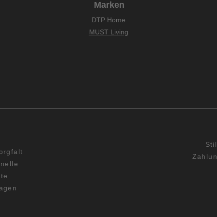
Marken
DTP Home
MUST Living
Sti
orgfalt
Zahlun
nelle
rte
Tagen