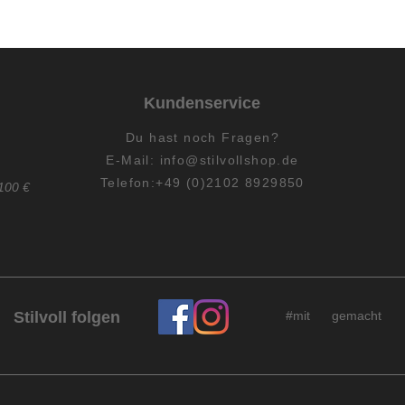
Kundenservice
Du hast
noch
Fragen?
E-Mail:
info@stilvollshop.de
Telefon:+49 (0)2102 8929850
100 €
Stilvoll folgen
#mit gemacht