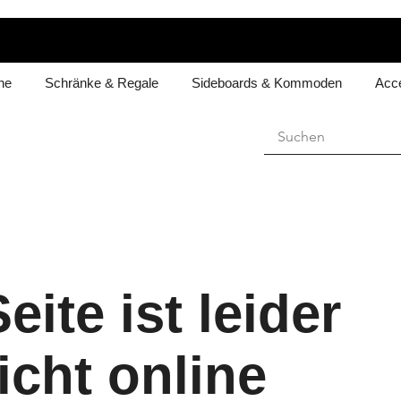
he
Schränke & Regale
Sideboards & Kommoden
Acce
eite ist leider
icht online