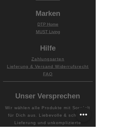
Marken
DTP Home
MUST Living
Hilfe
Zahlungsarten
Lieferung & Versand
Widerrufsrecht
FAQ
Unser Versprechen
Wir wählen alle Produkte mit Sorgfalt
für Dich aus. Liebevolle & schnelle
Lieferung und unkomplizierte
Rückgabe innerhalb von 30 Tagen