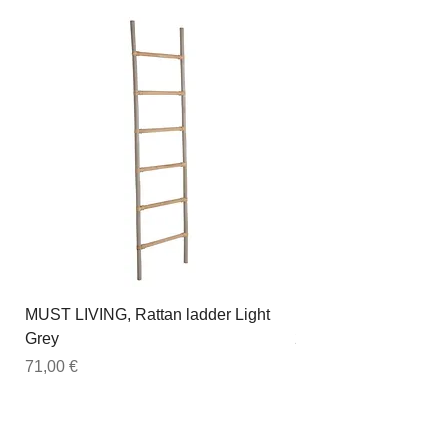
MUST LIVING, Rattan ladder Light
DTP Home, Esstisch 
Grey
200cm, Timeless, rec
Preis
Preis
71,00 €
1.439,00 €