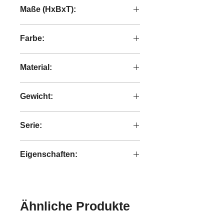
Maße (HxBxT):
35xØ80 cm
Farbe:
braun
Material:
Holz / Metall
Gewicht:
NA
Serie:
DTP Home HIGHLIGHT
Eigenschaften:
NA
Ähnliche Produkte