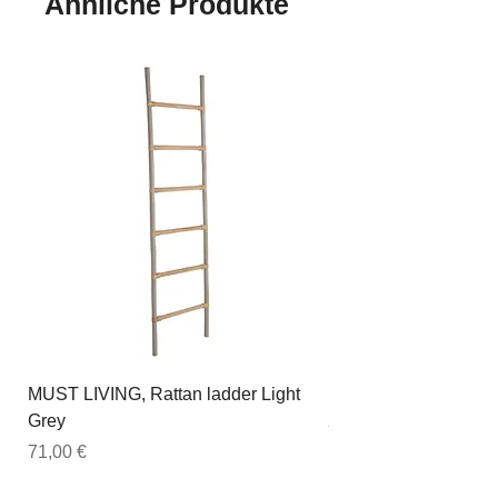
Ähnliche Produkte
MUST LIVING, Rattan ladder Light
DTP Home, Esstisch 
Grey
200cm, Timeless, rec
Preis
Preis
71,00 €
1.439,00 €