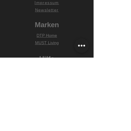
Impressum
Newsletter
Marken
DTP Home
MUST Living
Hilfe
Zahlungsarten
Lieferung & Versand
Widerrufsrecht
FAQ
Unser Versprechen
Wir wählen alle Produkte mit Sorgfalt
für Dich aus. Liebevolle & schnelle