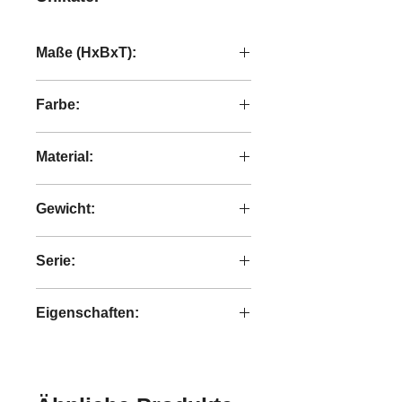
Maße (HxBxT):
84x139x45 cm
Farbe:
Braun
Material:
Teakholz / Metall
Gewicht:
NA
Serie:
DTP-Home Odeon
Eigenschaften:
Handgefertigt