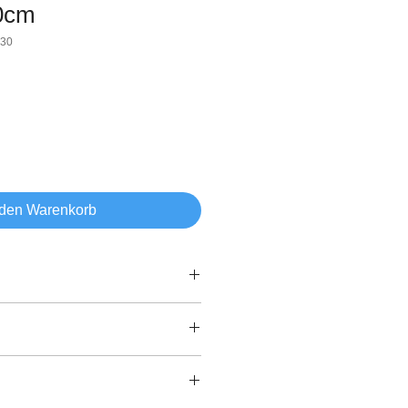
0cm
030
 den Warenkorb