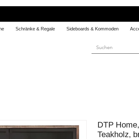
he
Schränke & Regale
Sideboards & Kommoden
Acce
DTP Home, 
Teakholz, br