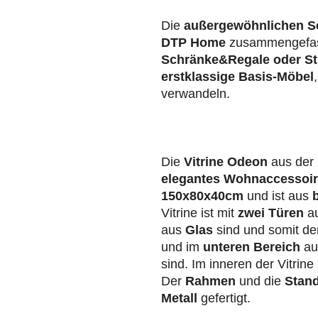
Die
außergewöhnlichen S
DTP Home
zusammengefas
Schränke&Regale oder St
erstklassige Basis-Möbel
verwandeln.
Die
Vitrine Odeon
aus der
elegantes Wohnaccessoi
150x80x40cm
und ist aus
b
Vitrine ist mit
zwei Türen
au
aus
Glas
sind und somit den
und im
unteren Bereich
a
sind. Im inneren der Vitrin
Der
Rahmen
und die
Stan
Metall
gefertigt.