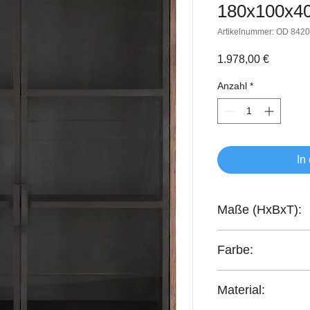
180x100x4
Artikelnummer: OD 842
Preis
1.978,00 €
Anzahl
*
In
Maße (HxBxT):
180x100x40 cm
Farbe:
Braun / Schwarz
Material: