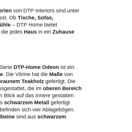
erien
von DTP Interiors sind unter
st. Ob
Tische, Sofas,
ühle
– DTP Home bietet
, die jedes
Haus
in ein
Zuhause
 Serie
DTP-Home Odeon
ist ein
re
. Die Vitrine hat die
Maße
von
raunem
Teakholz
gefertigt. Die
sgestattet, die im
oberen Bereich
 Blick auf das Innere gestatten
us
schwarzem Metall
gefertigt
e befinden sich vier Ablagebögen.
dbeine
sind aus
schwarzem