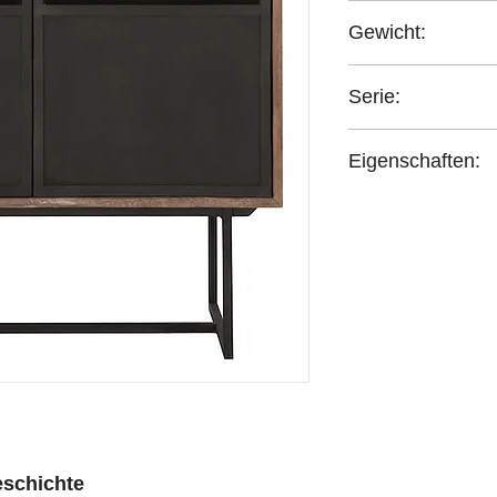
Teakholz / Metall / G
Gewicht:
NA
Serie:
DTP-Home Odeon
Eigenschaften:
Handgefertigt
schichte