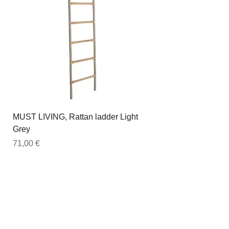
MUST LIVING, Rattan ladder Light
DTP Home, Esstisch 
Grey
200cm, Timeless, rec
Preis
Preis
71,00 €
1.439,00 €