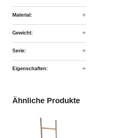
Grau
Material:
Hellgrau
Baumwolle / Metall / Schaumstoff
Gewicht:
8,5 kg
Serie:
MUST LIVING Cloud
Eigenschaften:
Handgefertigt
Ähnliche Produkte