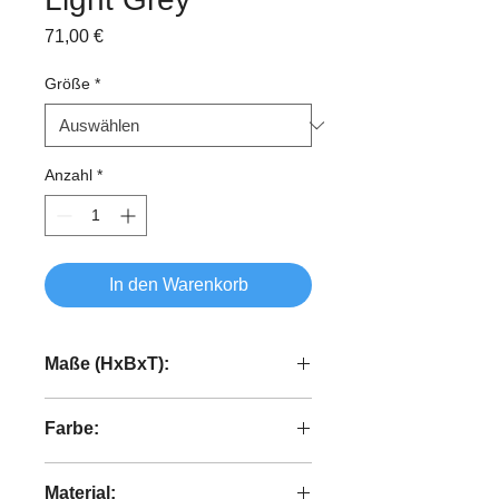
Preis
71,00 €
Größe
*
Anzahl
*
In den Warenkorb
Maße (HxBxT):
150x45 cm
Farbe:
keine Angabe
Material: