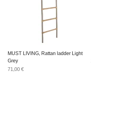
MUST LIVING, Rattan ladder Light
DTP Home, Esstisch 
Grey
200cm, Timeless, rec
Preis
Preis
71,00 €
1.439,00 €